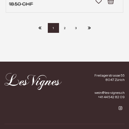
18.50 CHF
1
2
3
Freilagerstrasse 55
8047 Zürich
wein@les-vignes.ch
+41 44 542 82 09