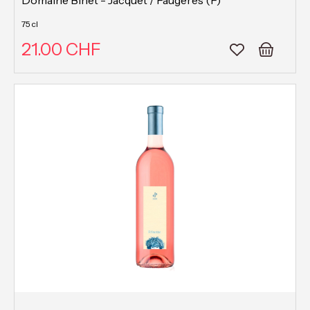
Domaine Binet - Jacquet / Faugères (F)
75 cl
21.00 CHF