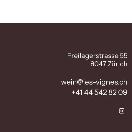
Freilagerstrasse 55
8047 Zürich
wein@les-vignes.ch
+41 44 542 82 09