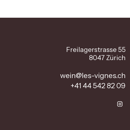
Freilagerstrasse 55
8047 Zürich
wein@les-vignes.ch
+41 44 542 82 09