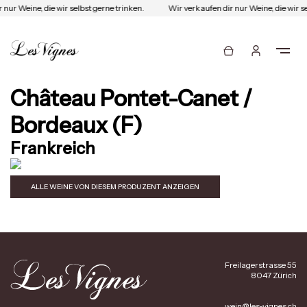
 nur Weine, die wir selbst gerne trinken.
Wir verkaufen dir nur Weine, die wir se
Château Pontet-Canet /
Bordeaux (F)
Frankreich
ALLE WEINE VON DIESEM PRODUZENT ANZEIGEN
Freilagerstrasse 55
8047 Zürich
wein@les-vignes.ch