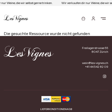
 nur Weine, die wir selbst gerne trinken.
Wir verkaufen dir nur Weine, die wir se
Die gesuchte Ressource wurde nicht gefunden
Freilagerstrasse 55
8047 Zürich
wein@les-vignes.ch
+41 44 542 82 09
LIEFERKONDITIONEN
AGB