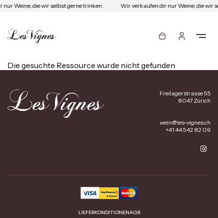
 nur Weine, die wir selbst gerne trinken.
Wir verkaufen dir nur Weine, die wir s
Die gesuchte Ressource wurde nicht gefunden
Freilagerstrasse 55
8047 Zürich
wein@les-vignes.ch
+41 44 542 82 09
LIEFERKONDITIONEN
AGB