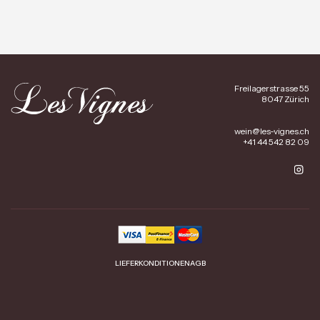
Freilagerstrasse 55
8047 Zürich
wein@les-vignes.ch
+41 44 542 82 09
LIEFERKONDITIONEN
AGB