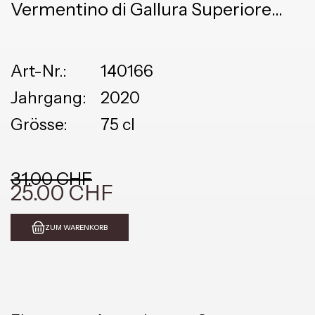
Vermentino di Gallura Superiore
DOCG
Art-Nr.:
140166
Jahrgang:
2020
Grösse:
75 cl
31.00 CHF
25.00 CHF
ZUM WARENKORB