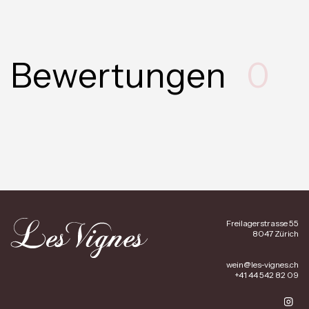
Bewertungen
0
Freilagerstrasse 55
8047 Zürich
wein@les-vignes.ch
+41 44 542 82 09