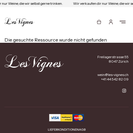
 nur Weine, die wir selbst gerne trinken.
Wir verkaufen dir nur Weine, die wir s
Die gesuchte Ressource wurde nicht gefunden
Freilagerstrasse 55
8047 Zürich
wein@les-vignes.ch
+41 44 542 82 09
LIEFERKONDITIONEN
AGB