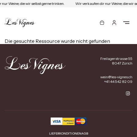
 nur Weine, die wir selbst gerne trinken.
Wir verkaufen dir nur Weine, die wir s
Die gesuchte Ressource wurde nicht gefunden
Freilagerstrasse 55
8047 Zürich
wein@les-vignes.ch
+41 44 542 82 09
LIEFERKONDITIONEN
AGB