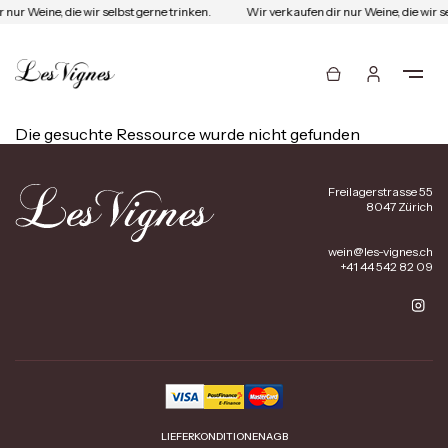
 nur Weine, die wir selbst gerne trinken.
Wir verkaufen dir nur Weine, die wir s
Die gesuchte Ressource wurde nicht gefunden
Freilagerstrasse 55
8047 Zürich
wein@les-vignes.ch
+41 44 542 82 09
LIEFERKONDITIONEN
AGB