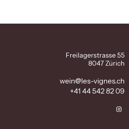
Freilagerstrasse 55
8047 Zürich
wein@les-vignes.ch
+41 44 542 82 09