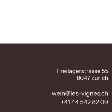
Freilagerstrasse 55
8047 Zürich
wein@les-vignes.ch
+41 44 542 82 09